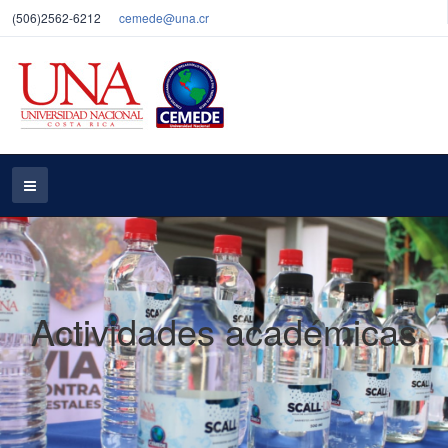
(506)2562-6212
cemede@una.cr
Actividades académicas