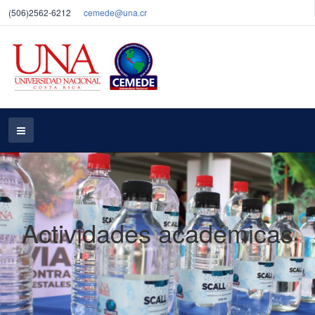
(506)2562-6212
cemede@una.cr
Actividades académicas