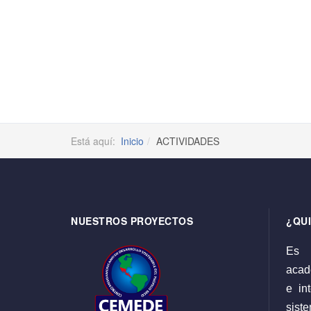
Está aquí:
Inicio
ACTIVIDADES
NUESTROS PROYECTOS
¿QU
Es 
acadé
e int
sist