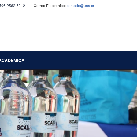
506)2562-6212
Correo Electrónico:
cemede@una.cr
ACADÉMICA