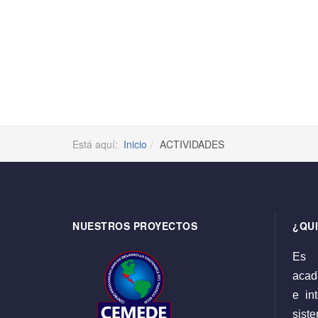
Está aquí:
Inicio
ACTIVIDADES
NUESTROS PROYECTOS
¿QU
Es 
acadé
e int
sist