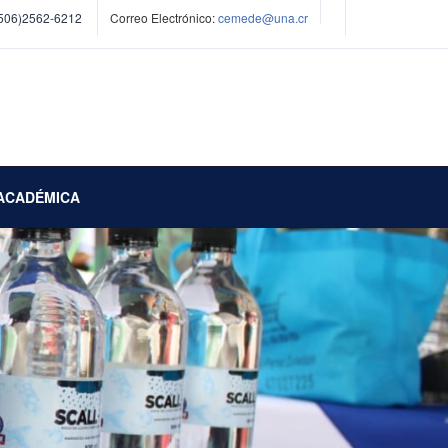
506)2562-6212
Correo Electrónico:
cemede@una.cr
ACADÉMICA