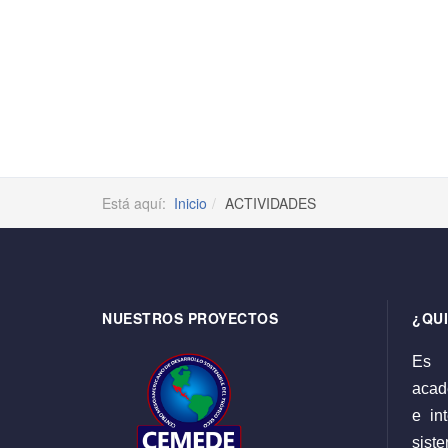
Está aquí:
Inicio
ACTIVIDADES
NUESTROS PROYECTOS
¿QU
Es 
acadé
e int
sist