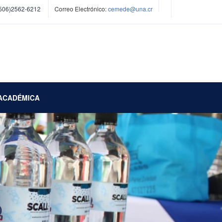
506)2562-6212
Correo Electrónico:
cemede@una.cr
ACADÉMICA