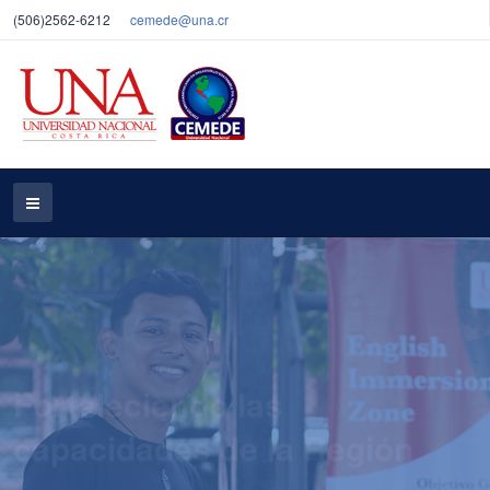
(506)2562-6212
cemede@una.cr
Fortaleciendo las
capacidades de la Región