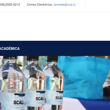
506)2562-6212
Correo Electrónico:
cemede@una.cr
ACADÉMICA