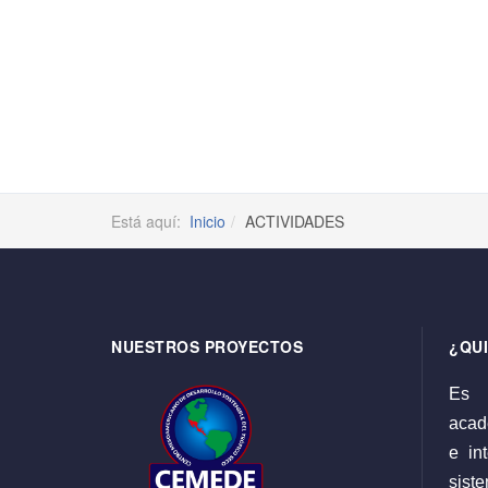
Está aquí:
Inicio
ACTIVIDADES
NUESTROS PROYECTOS
¿QU
Es 
acadé
e int
sist