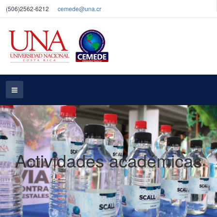
(506)2562-6212
cemede@una.cr
Actividades académicas