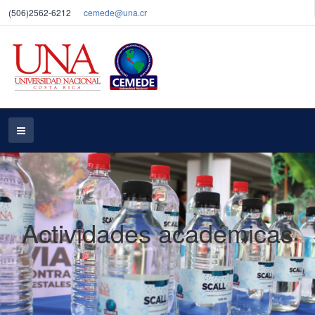
(506)2562-6212
cemede@una.cr
Actividades académicas