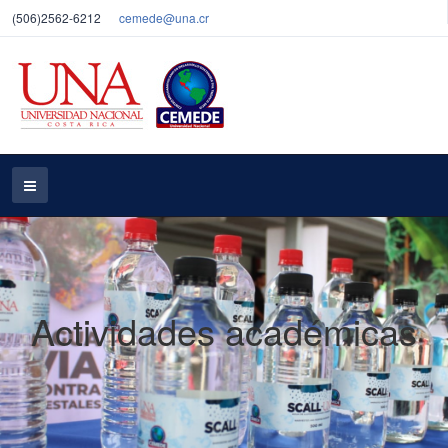
(506)2562-6212
cemede@una.cr
Actividades académicas