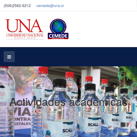
(506)2562-6212
cemede@una.cr
Actividades académicas