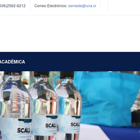
506)2562-6212
Correo Electrónico:
cemede@una.cr
ACADÉMICA