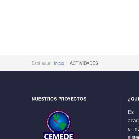
Está aquí:
Inicio
ACTIVIDADES
NUESTROS PROYECTOS
¿QU
Es 
acadé
e int
sist