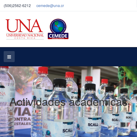
(506)2562-6212
cemede@una.cr
Actividades académicas