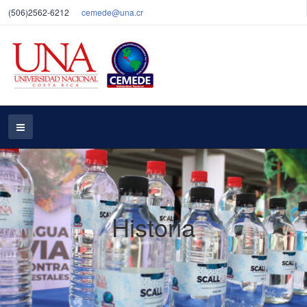
(506)2562-6212
cemede@una.cr
Historia