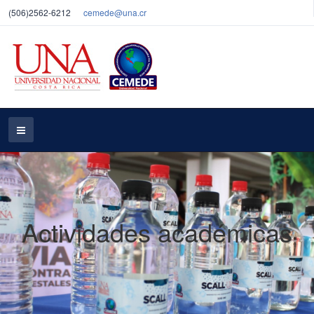
(506)2562-6212
cemede@una.cr
Actividades académicas