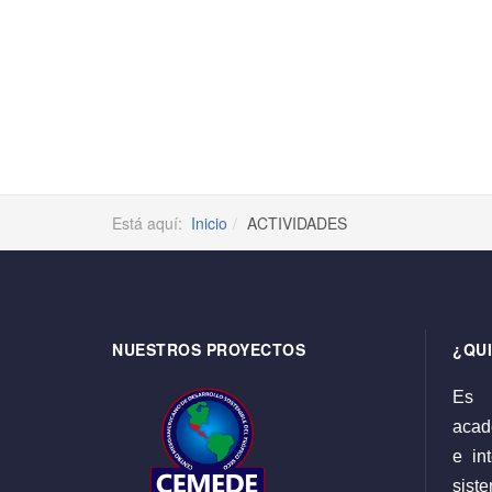
Está aquí:
Inicio
ACTIVIDADES
NUESTROS PROYECTOS
¿QU
Es 
acadé
e int
sist