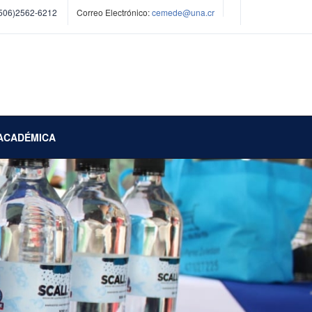
506)2562-6212
Correo Electrónico:
cemede@una.cr
ACADÉMICA