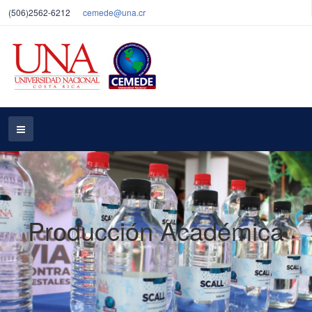
(506)2562-6212
cemede@una.cr
Producción Académica