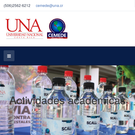
(506)2562-6212
cemede@una.cr
Actividades académicas