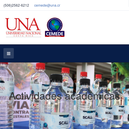
(506)2562-6212
cemede@una.cr
Actividades académicas