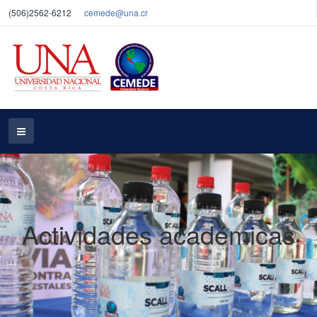
(506)2562-6212
cemede@una.cr
Actividades académicas