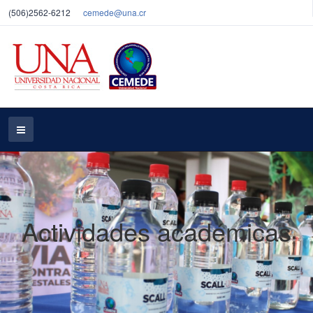
(506)2562-6212
cemede@una.cr
Actividades académicas