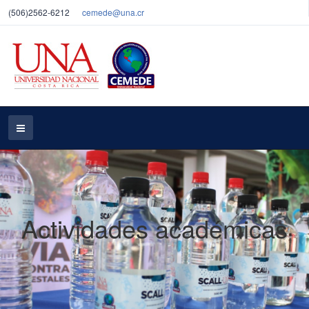
(506)2562-6212
cemede@una.cr
Actividades académicas