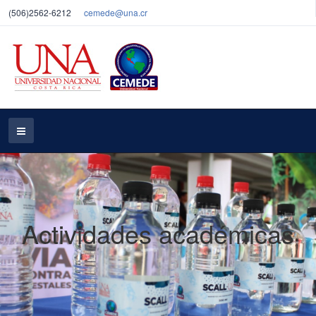
(506)2562-6212
cemede@una.cr
Actividades académicas