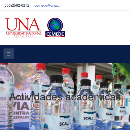
(506)2562-6212
cemede@una.cr
Actividades académicas