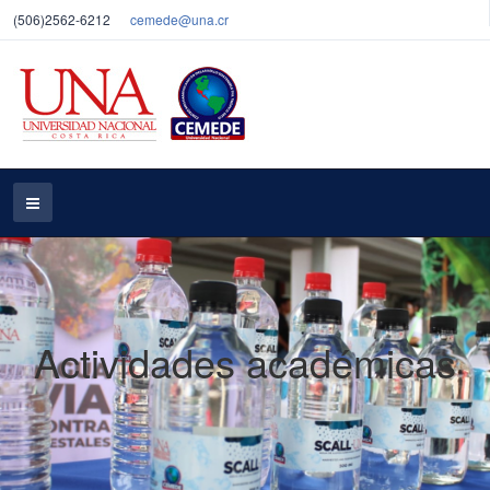
(506)2562-6212
cemede@una.cr
Actividades académicas