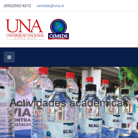
(506)2562-6212
cemede@una.cr
Actividades académicas