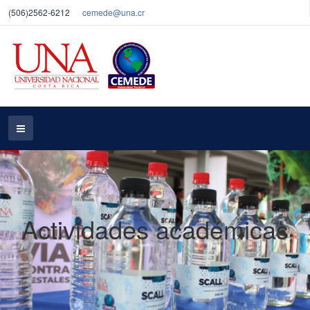
(506)2562-6212
cemede@una.cr
Actividades académicas