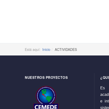
Está aquí:
Inicio
ACTIVIDADES
NUESTROS PROYECTOS
¿QU
Es 
acadé
e int
sist