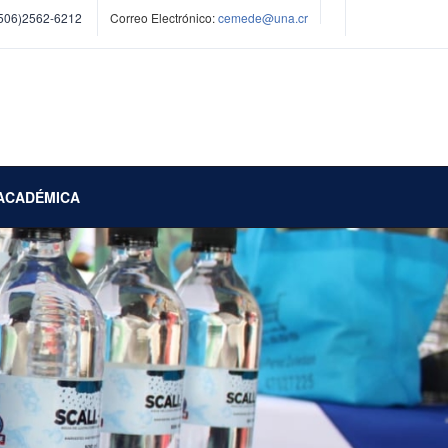
506)2562-6212
Correo Electrónico:
cemede@una.cr
ACADÉMICA