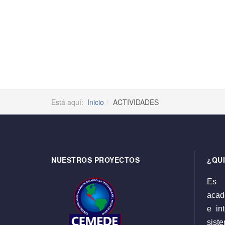
Está aquí:
Inicio
ACTIVIDADES
NUESTROS PROYECTOS
¿QU
Es 
acadé
e int
sist