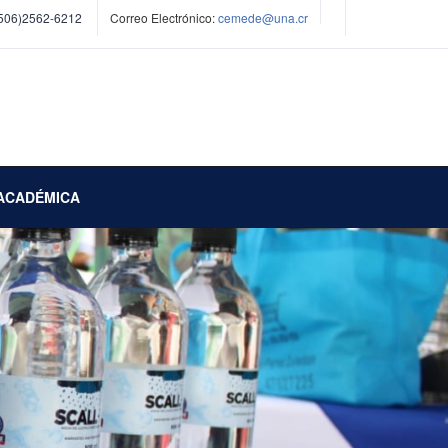
506)2562-6212
Correo Electrónico:
cemede@una.cr
ACADÉMICA