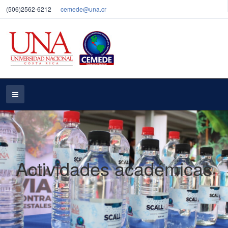
(506)2562-6212
cemede@una.cr
Actividades académicas