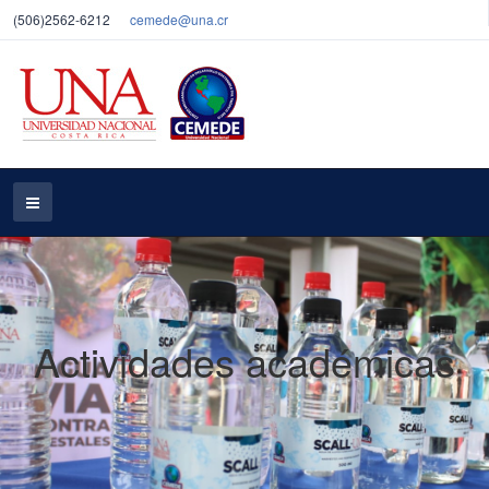
(506)2562-6212
cemede@una.cr
Actividades académicas